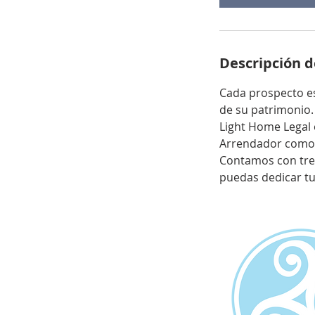
i
n
Descripción de
Cada prospecto es
de su patrimonio.
Light Home Legal 
Arrendador como 
Contamos con tres
puedas dedicar tu